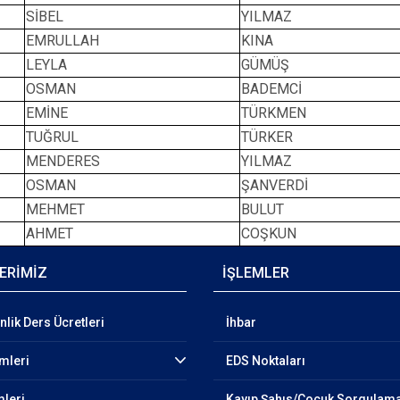
SİBEL
YILMAZ
EMRULLAH
KINA
LEYLA
GÜMÜŞ
OSMAN
BADEMCİ
EMİNE
TÜRKMEN
TUĞRUL
TÜRKER
MENDERES
YILMAZ
OSMAN
ŞANVERDİ
MEHMET
BULUT
AHMET
COŞKUN
ERİMİZ
İŞLEMLER
lik Ders Ücretleri
İhbar
emleri
EDS Noktaları
mleri
Kayıp Şahıs/Çocuk Sorgulam