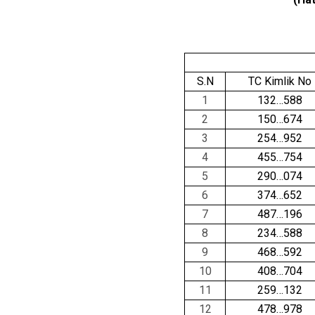
S.N
TC Kimlik No
1
132…588
2
150…674
3
254…952
4
455…754
5
290…074
6
374…652
7
487…196
8
234…588
9
468…592
10
408…704
11
259…132
12
478…978