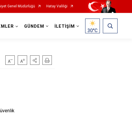
iyet Genel Müdürlüğü
Hatay Valiliği
EMLER
GÜNDEM
İLETİŞİM
30
°C
Güvenlik
**