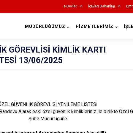
e-Devlet
İçişleri Bakanlığı
Emn
MÜDÜRLÜĞÜMÜZ
HİZMETLERİMİZ
İŞL
İl Emniyet Müdürlükleri
K GÖREVLİSİ KİMLİK KARTI
TESİ 13/06/2025
ÖZEL GÜVENLİK GÖREVLİSİ YENİLEME LİSTESİ
Randevu Alarak eski özel güvenlik kimlikleriniz ile birlikte Özel 
Şube Müdürlügüne
bilirsiniz.*
ay.pol.tr internet Adresinden Randevu Alınız!!!!!)