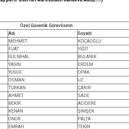
Özel Güvenlik Görevlisinin
Adı
Soyadı
MEHMET
KOCAOĞLU
FUAT
YİĞİT
GÜLNİHAL
BULANIK
YASİN
ERDEM
YUSUF
OPAK
OSMAN
UZ
TÜRKAN
ÇAKIR
AHMET
SADE
BEKİR
ACIDERE
KENAN
ŞİMŞEK
ONUR
PALTA
EMRAH
TEKİN